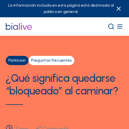
La información incluida en esta página está destinada al
público en general.
Párkinson
Preguntas frecuentes
¿Qué significa quedarse
“bloqueado” al caminar?
3
min
Compartir