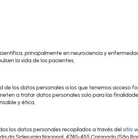
ia científica, principalmente en neurociencia y enfermed
sen la vida de los pacientes.
idad de los datos personales a los que tenemos acceso f
ometen a tratar datos personales solo para las finalidad
sable y ética.
odos los datos personales recopilados a través del
sitio 
nida da Siderurgia Nacional, 4745-455 Coronado (São R