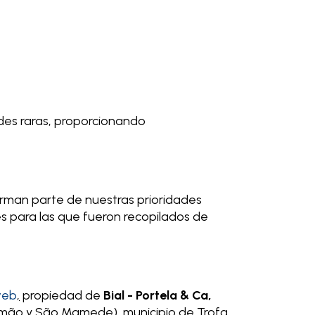
ades raras, proporcionando
orman parte de nuestras prioridades
es para las que fueron recopilados de
web
,
propiedad de
Bial - Portela & Cª,
omão y São Mamede), municipio de Trofa,