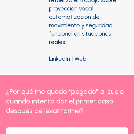
refuerza el trabajo sobre
proyección vocal,
automatización del
movimiento y seguridad
funcional en situaciones
reales.
LinkedIn
|
Web
¿Por qué me quedo “pegado” al suelo
cuando intento dar el primer paso
después de levantarme?