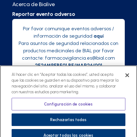
Acerca de Bialive
Reportar evento adverso
Por favor comunique eventos adversos /
información de seguridad
aquí
Para asuntos de seguridad relacionados con
productos medicinales de BIAL por favor
contacte:
farmacovigilancia.es@bial.com
2E26MPEBE01 BE/MAR26/001
Al hacer clic en “Aceptar todas las cookies”, usted acepta
que las cookies se guarden en su dispositivo para mejorar la
navegación del sitio, analizar el uso del mismo, y colaborar
con nuestros estudios para marketing.
©
2025 Bialive, una plataforma de Bial
Política de privacidad
Configuración de cookies
Términos y condiciones
Rechazarlas todas
Aceptar todas las cookies