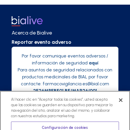
Acerca de Bialive
Reportar evento adverso
Por favor comunique eventos adversos /
información de seguridad
aquí
Para asuntos de seguridad relacionados con
productos medicinales de BIAL por favor
contacte:
farmacovigilancia.es@bial.com
2E26MPEBE01 BE/MAR26/001
Al hacer clic en “Aceptar todas las cookies”, usted acepta
que las cookies se guarden en su dispositivo para mejorar la
navegación del sitio, analizar el uso del mismo, y colaborar
con nuestros estudios para marketing.
©
2025 Bialive, una plataforma de Bial
Política de privacidad
Configuración de cookies