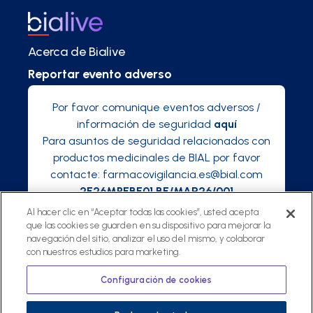
Acerca de Bialive
Reportar evento adverso
Por favor comunique eventos adversos /
información de seguridad
aquí
Para asuntos de seguridad relacionados con
productos medicinales de BIAL por favor
contacte:
farmacovigilancia.es@bial.com
2E26MPEBE01 BE/MAR26/001
Al hacer clic en “Aceptar todas las cookies”, usted acepta
que las cookies se guarden en su dispositivo para mejorar la
navegación del sitio, analizar el uso del mismo, y colaborar
con nuestros estudios para marketing.
©
2025 Bialive, una plataforma de Bial
Política de privacidad
Configuración de cookies
Términos y condiciones