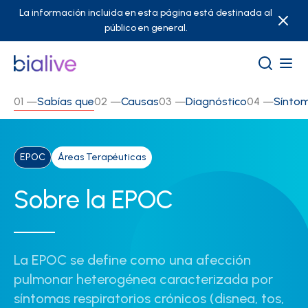
La información incluida en esta página está destinada al
público en general.
01
—
Sabías que
02
—
Causas
03
—
Diagnóstico
04
—
Sínto
EPOC
Áreas Terapéuticas
Sobre la EPOC
La EPOC se define como una afección
pulmonar heterogénea caracterizada por
síntomas respiratorios crónicos (disnea, tos,