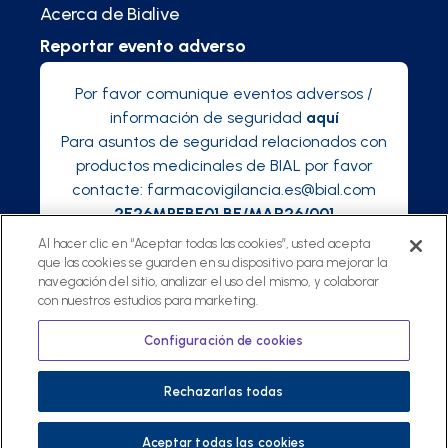
Acerca de Bialive
Reportar evento adverso
Por favor comunique eventos adversos /
información de seguridad
aquí
Para asuntos de seguridad relacionados con
productos medicinales de BIAL por favor
contacte:
farmacovigilancia.es@bial.com
2E26MPEBE01 BE/MAR26/001
Al hacer clic en “Aceptar todas las cookies”, usted acepta
que las cookies se guarden en su dispositivo para mejorar la
navegación del sitio, analizar el uso del mismo, y colaborar
con nuestros estudios para marketing.
©
2025 Bialive, una plataforma de Bial
Política de privacidad
Configuración de cookies
Términos y condiciones
Rechazarlas todas
Aceptar todas las cookies