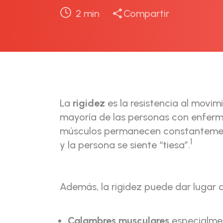
2
min
Compartir
La
rigidez
es la resistencia al movim
mayoría de las personas con enferm
músculos permanecen constantemen
1
y la persona se siente “tiesa”.
Además, la rigidez puede dar lugar a
Calambres musculares
especialme