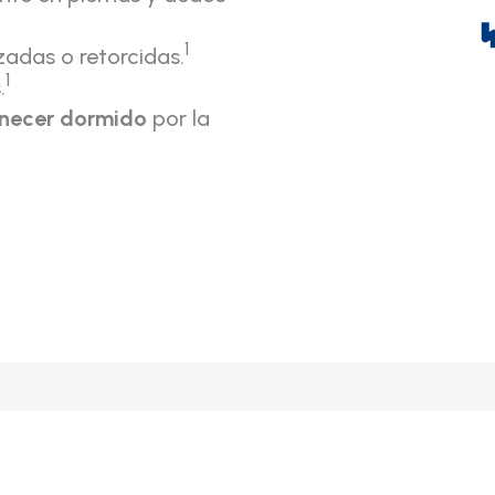
1
zadas o retorcidas.
1
.
anecer dormido
por la