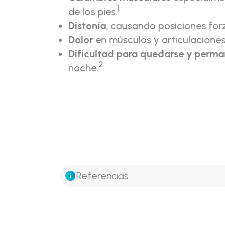
1
de los pies.
Distonía
, causando posiciones for
Dolor
en músculos y articulaciones
Dificultad para quedarse y perm
2
noche.
Referencias