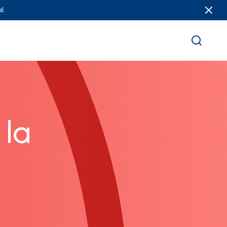
l.
 la