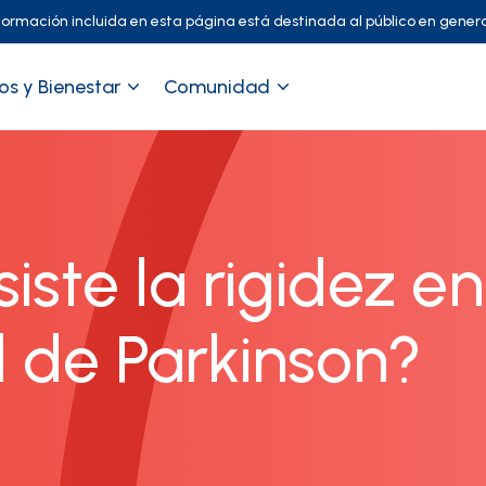
formación incluida en esta página está destinada al público en genera
os y Bienestar
Comunidad
iste la rigidez en
 de Parkinson?