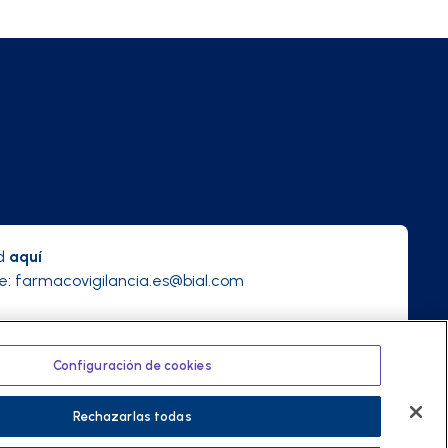
ad
aquí
e:
farmacovigilancia.es@bial.com
Configuración de cookies
Política de privacidad
Términos y condiciones
Rechazarlas todas