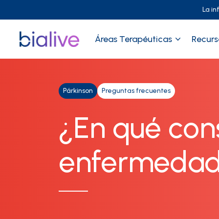
La in
Áreas Terapéuticas
Recurs
Párkinson
Preguntas frecuentes
¿En qué cons
enfermedad