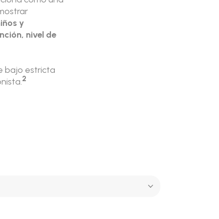
 mostrar
ños y
ción, nivel de
 bajo estricta
2
nista.