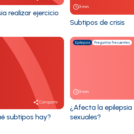
3
min
a realizar ejercicio
Subtipos de crisis
Epilepsia
Preguntas frecuentes
3
min
Compartir
¿Afecta la epilepsia 
qué subtipos hay?
sexuales?