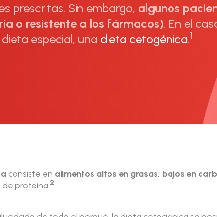
es prescritas. Sin embargo,
algunos pacien
ria o resistente a los fármacos)
. En el ca
1
 dieta especial, una
dieta cetogénica
.
ca
consiste en
alimentos altos en grasas, bajos en car
2
de proteína.
lucidado de todo el porqué, la dieta cetogénica se po