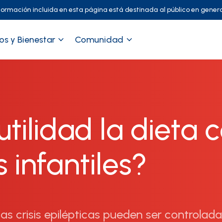
formación incluida en esta página está destinada al público en genera
os y Bienestar
Comunidad
utilidad la dieta 
 infantiles?
las crisis epilépticas pueden ser controlad