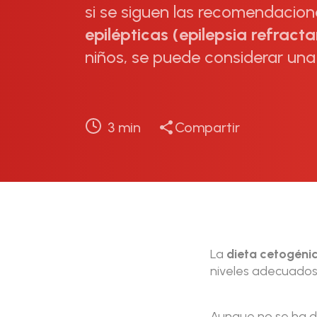
si se siguen las recomendacion
epilépticas (epilepsia refracta
niños, se puede considerar una
3
min
Compartir
La
dieta cetogéni
niveles adecuados 
Aunque no se ha di