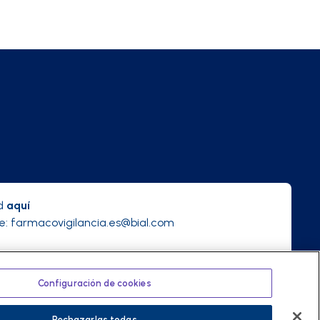
ad
aquí
e:
farmacovigilancia.es@bial.com
Configuración de cookies
Política de privacidad
Términos y condiciones
Rechazarlas todas