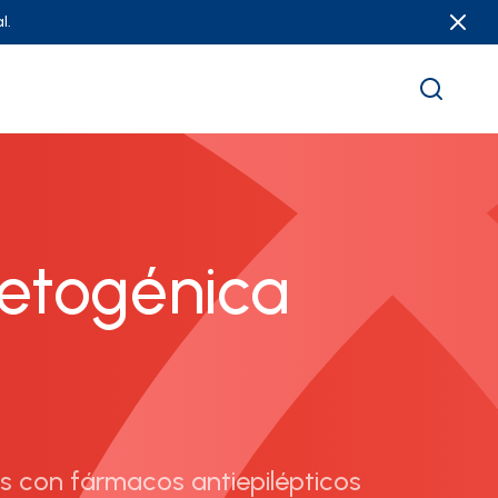
l.
cetogénica
as con fármacos antiepilépticos