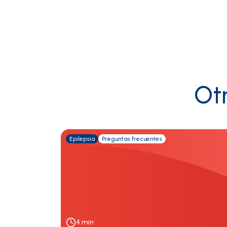
Ot
Epilepsia
Preguntas frecuentes
4
min