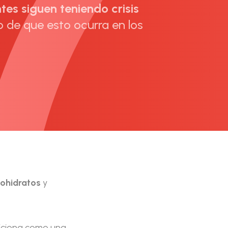
tes siguen teniendo crisis
so de que esto ocurra en los
bohidratos
y
siciona como una