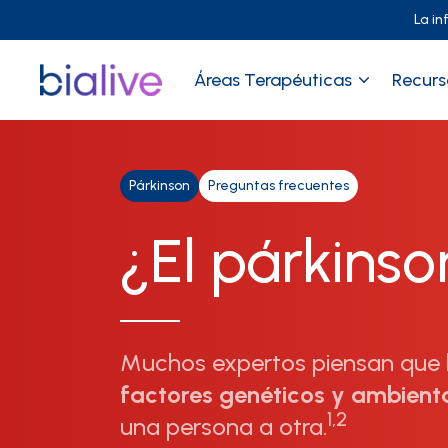
La in
Áreas Terapéuticas
Recurs
Párkinson
Preguntas frecuentes
¿El párkinso
Muchos expertos piensan que 
factores genéticos y ambient
1,2
una persona a otra.