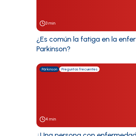
3
min
¿Es común la fatiga en la enf
Parkinson?
Párkinson
Preguntas frecuentes
4
min
¿Una persona con enfermedad