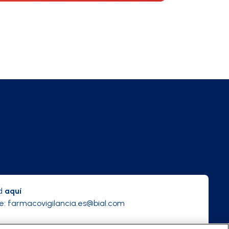
ad
aquí
e:
farmacovigilancia.es@bial.com