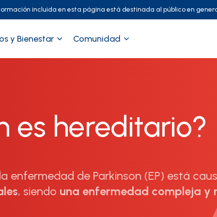
formación incluida en esta página está destinada al público en genera
os y Bienestar
Comunidad
n es hereditario?
la enfermedad de Parkinson (EP) está ca
ales
, siendo
una enfermedad compleja y mu