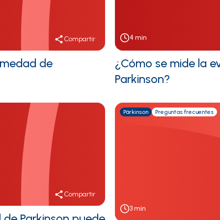
4
min
Compartir
ermedad de
¿Cómo se mide la e
Parkinson?
Párkinson
Preguntas frecuentes
Compartir
3
min
 de Parkinson puede