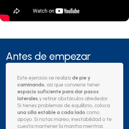
Antes de empezar
Este ejercicio se realiza
de pie y
caminando
, así que conviene tener
espacio suficiente para dar pasos
laterales
y retirar obstáculos alrededor.
Si tienes problemas de equilibrio, coloca
una silla estable a cada lado
como
apoyo. Si notas mareo, inestabilidad o te
cuesta mantener la marcha mientras