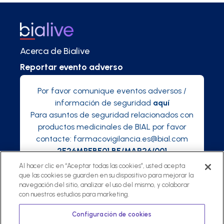
Acerca de Bialive
Reportar evento adverso
Por favor comunique eventos adversos /
información de seguridad
aquí
Para asuntos de seguridad relacionados con
productos medicinales de BIAL por favor
contacte:
farmacovigilancia.es@bial.com
2E26MPEBE01 BE/MAR26/001
Al hacer clic en “Aceptar todas las cookies”, usted acepta
que las cookies se guarden en su dispositivo para mejorar la
navegación del sitio, analizar el uso del mismo, y colaborar
con nuestros estudios para marketing.
©
2025 Bialive, una plataforma de Bial
Política de privacidad
Configuración de cookies