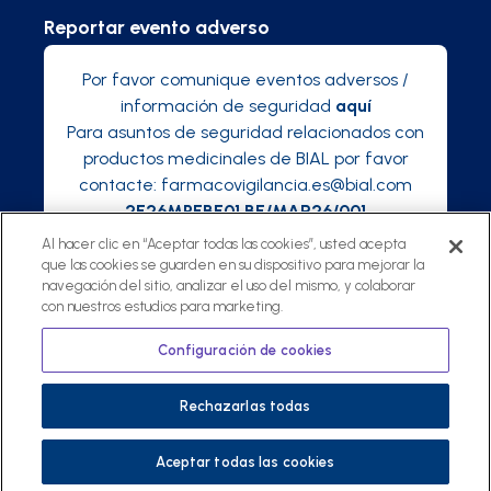
Reportar evento adverso
Por favor comunique eventos adversos /
información de seguridad
aquí
Para asuntos de seguridad relacionados con
productos medicinales de BIAL por favor
contacte:
farmacovigilancia.es@bial.com
2E26MPEBE01 BE/MAR26/001
Al hacer clic en “Aceptar todas las cookies”, usted acepta
que las cookies se guarden en su dispositivo para mejorar la
navegación del sitio, analizar el uso del mismo, y colaborar
con nuestros estudios para marketing.
©
2025 Bialive, una plataforma de Bial
Política de privacidad
Configuración de cookies
Términos y condiciones
Rechazarlas todas
Aceptar todas las cookies