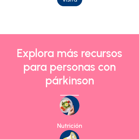
Explora más recursos
para personas con
párkinson
Nutrición